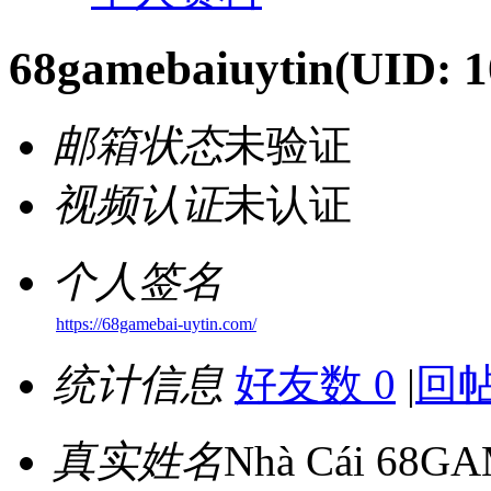
68gamebaiuytin
(UID: 1
邮箱状态
未验证
视频认证
未认证
个人签名
https://68gamebai-uytin.com/
统计信息
好友数 0
|
回帖
真实姓名
Nhà Cái 68G