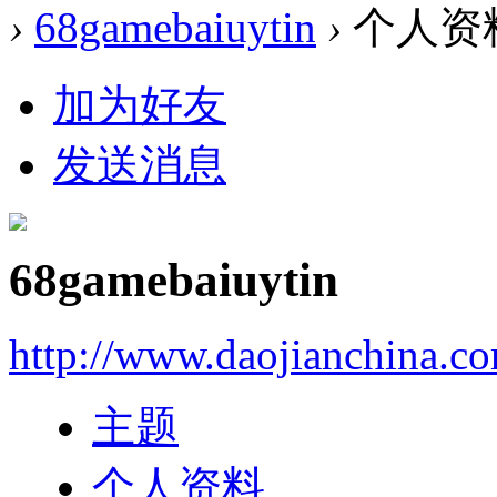
›
68gamebaiuytin
›
个人资
加为好友
发送消息
68gamebaiuytin
http://www.daojianchina.c
主题
个人资料