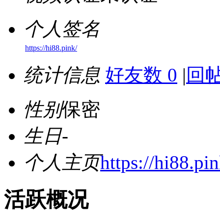
个人签名
https://hi88.pink/
统计信息
好友数 0
|
回帖
性别
保密
生日
-
个人主页
https://hi88.pin
活跃概况