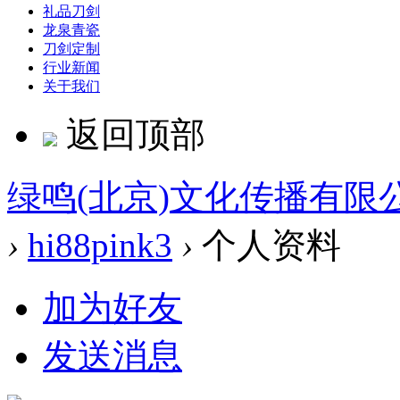
礼品刀剑
龙泉青瓷
刀剑定制
行业新闻
关于我们
返回顶部
绿鸣(北京)文化传播有限
›
hi88pink3
›
个人资料
加为好友
发送消息