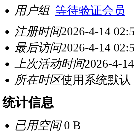
用户组
等待验证会员
注册时间
2026-4-14 02:
最后访问
2026-4-14 02:
上次活动时间
2026-4-14
所在时区
使用系统默认
统计信息
已用空间
0 B