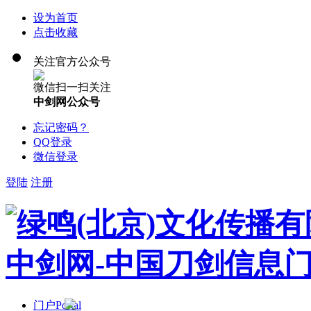
设为首页
点击收藏
关注官方公众号
微信扫一扫关注
中剑网公众号
忘记密码？
QQ登录
微信登录
登陆
注册
门户
Portal