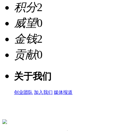
积分
2
威望
0
金钱
2
贡献
0
关于我们
创业团队
加入我们
媒体报道
关注微信公众号