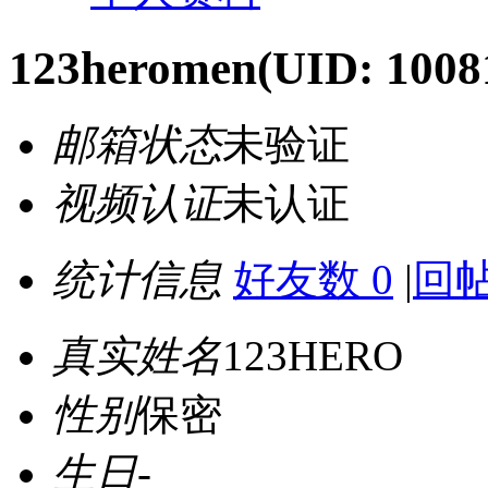
123heromen
(UID: 1008
邮箱状态
未验证
视频认证
未认证
统计信息
好友数 0
|
回帖
真实姓名
123HERO
性别
保密
生日
-