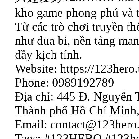
kho game phong phú và t
Từ các trò chơi truyền 
như đua bi, nền tảng mang
đầy kịch tính.
Website: https://123hero.
Phone: 0989192789
Địa chỉ: 445 Đ. Nguyễn 
Thành phố Hồ Chí Minh,
Email: contact@123hero.
Tags: #123HERO #123he