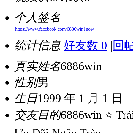
个人签名
https://www.facebook.com/6886win1now
统计信息
好友数 0
|
回帖
真实姓名
6886win
性别
男
生日
1999 年 1 月 1 日
交友目的
6886win ⭐ Trả
Ưu Đãi Ngập Tràn