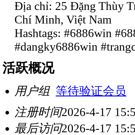
Địa chỉ: 25 Đặng Thùy 
Chí Minh, Việt Nam
Hashtags: #6886win #6
#dangky6886win #trang
活跃概况
用户组
等待验证会员
注册时间
2026-4-17 15:
最后访问
2026-4-17 15: