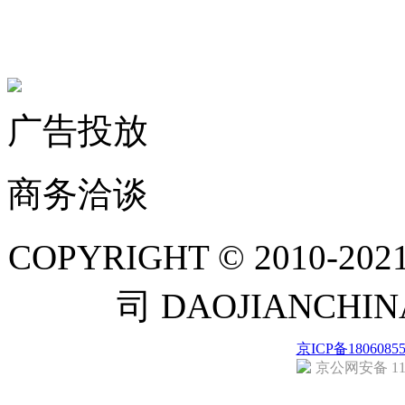
联系微信客服
广告投放
商务洽谈
COPYRIGHT © 201
司 DAOJIANCH
京ICP备1806085
京公网安备 110