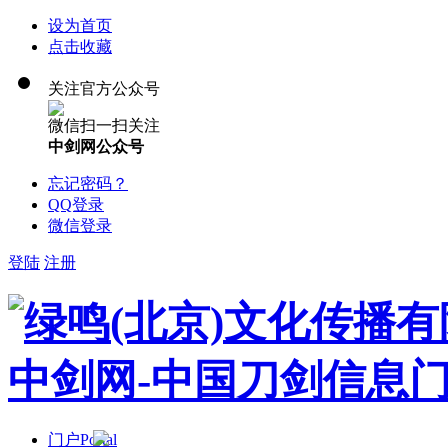
设为首页
点击收藏
关注官方公众号
微信扫一扫关注
中剑网公众号
忘记密码？
QQ登录
微信登录
登陆
注册
门户
Portal