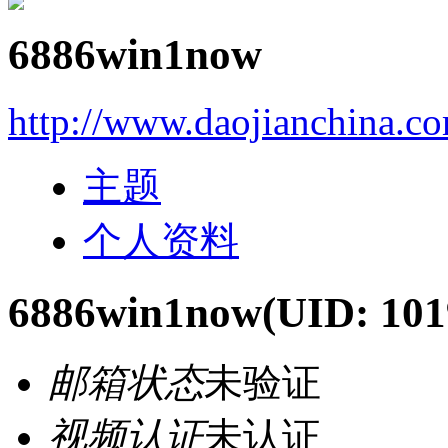
6886win1now
http://www.daojianchina.c
主题
个人资料
6886win1now
(UID: 101
邮箱状态
未验证
视频认证
未认证