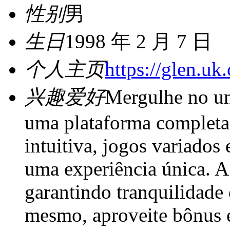
性别
男
生日
1998 年 2 月 7 日
个人主页
https://glen.uk
兴趣爱好
Mergulhe no un
uma plataforma completa 
intuitiva, jogos variados
uma experiência única. A
garantindo tranquilidade
mesmo, aproveite bônus 