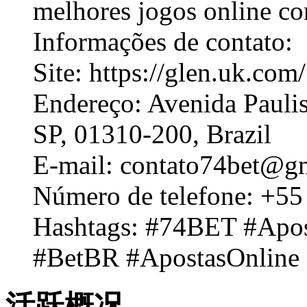
melhores jogos online c
Informações de contato:
Site: https://glen.uk.com/
Endereço: Avenida Paulis
SP, 01310-200, Brazil
E-mail: contato74bet@g
Número de telefone: +5
Hashtags: #74BET #Apos
#BetBR #ApostasOnline
活跃概况