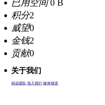
已用空间
0 B
积分
2
威望
0
金钱
2
贡献
0
关于我们
创业团队
加入我们
媒体报道
关注微信公众号