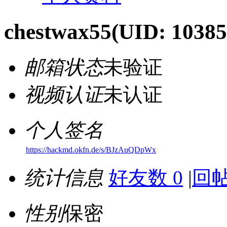
chestwax55
(UID: 10385
邮箱状态
未验证
视频认证
未认证
个人签名
https://hackmd.okfn.de/s/BJzAuQDpWx
统计信息
好友数 0
|
回帖
性别
保密