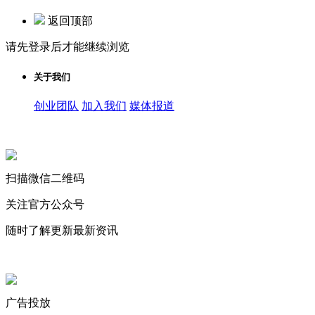
返回顶部
请先登录后才能继续浏览
关于我们
创业团队
加入我们
媒体报道
关注微信公众号
扫描微信二维码
关注官方公众号
随时了解更新最新资讯
联系微信客服
广告投放