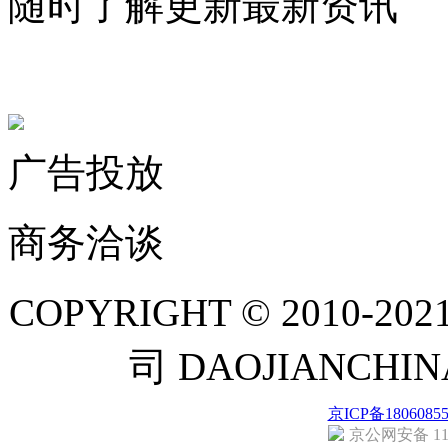
随时了解更新最新资讯
联系微信客服
广告投放
商务洽谈
COPYRIGHT © 201
司 DAOJIANCH
京ICP备1806085
京公网安备 110