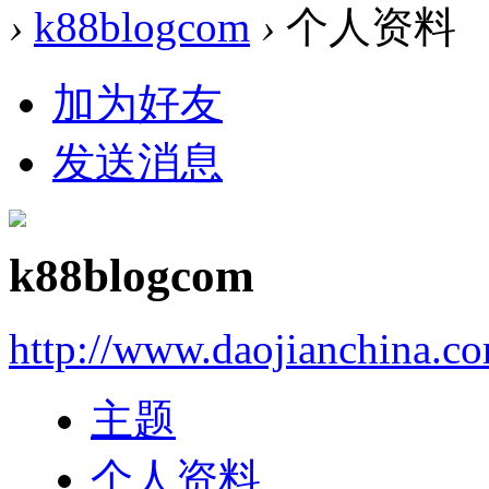
›
k88blogcom
›
个人资料
加为好友
发送消息
k88blogcom
http://www.daojianchina.c
主题
个人资料