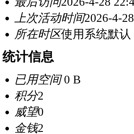
最后访问
2026-4-28 22:
上次活动时间
2026-4-28
所在时区
使用系统默认
统计信息
已用空间
0 B
积分
2
威望
0
金钱
2