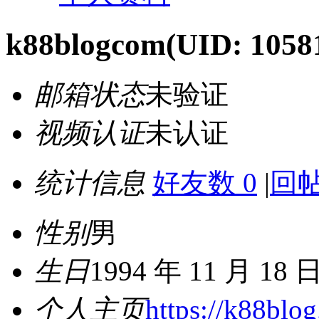
k88blogcom
(UID: 1058
邮箱状态
未验证
视频认证
未认证
统计信息
好友数 0
|
回帖
性别
男
生日
1994 年 11 月 18 
个人主页
https://k88blo