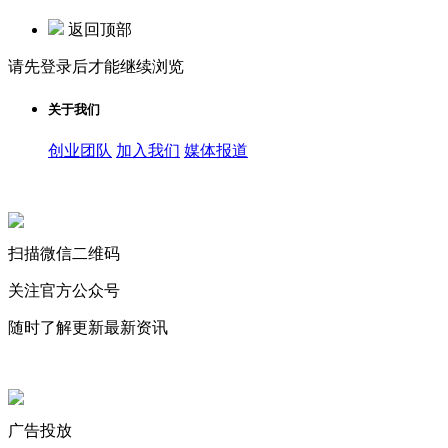
返回顶部
请先登录后才能继续浏览
关于我们
创业团队
加入我们
媒体报道
关注微信公众号
扫描微信二维码
关注官方公众号
随时了解更新最新资讯
联系微信客服
广告投放