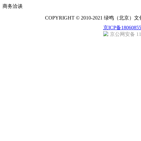
商务洽谈
COPYRIGHT © 2010-2021 绿鸣（北
京ICP备1806085
京公网安备 110