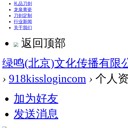
礼品刀剑
龙泉青瓷
刀剑定制
行业新闻
关于我们
返回顶部
绿鸣(北京)文化传播有限
›
918kisslogincom
›
个人
加为好友
发送消息