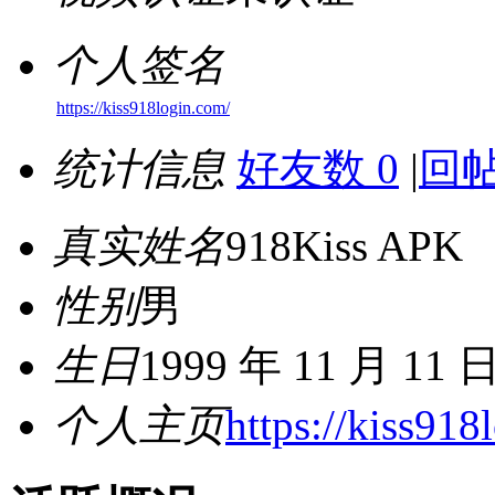
个人签名
https://kiss918login.com/
统计信息
好友数 0
|
回帖
真实姓名
918Kiss APK
性别
男
生日
1999 年 11 月 11 
个人主页
https://kiss918