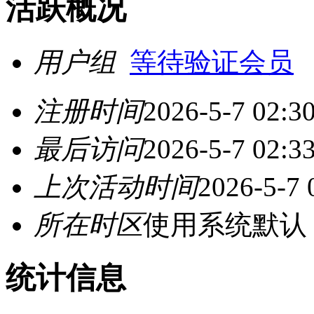
活跃概况
用户组
等待验证会员
注册时间
2026-5-7 02:3
最后访问
2026-5-7 02:3
上次活动时间
2026-5-7 
所在时区
使用系统默认
统计信息