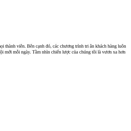
mọi thành viên. Bên cạnh đó, các chương trình tri ân khách hàng luôn
hội mới mỗi ngày. Tầm nhìn chiến lược của chúng tôi là vươn xa hơn