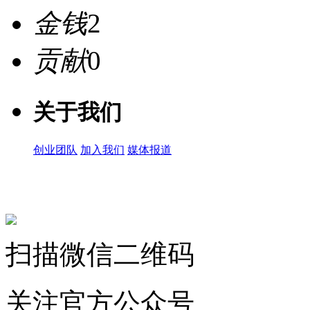
金钱
2
贡献
0
关于我们
创业团队
加入我们
媒体报道
关注微信公众号
扫描微信二维码
关注官方公众号