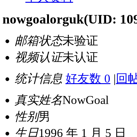
nowgoalorguk
(UID: 10
邮箱状态
未验证
视频认证
未认证
统计信息
好友数 0
|
回帖
真实姓名
NowGoal
性别
男
生日
1996 年 1 月 5 日