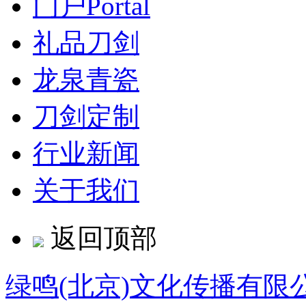
门户
Portal
礼品刀剑
龙泉青瓷
刀剑定制
行业新闻
关于我们
返回顶部
绿鸣(北京)文化传播有限