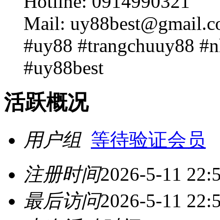
Hotline: 0914990321
Mail: uy88best@gmail.
#uy88 #trangchuuy88 #n
#uy88best
活跃概况
用户组
等待验证会员
注册时间
2026-5-11 22:
最后访问
2026-5-11 22: