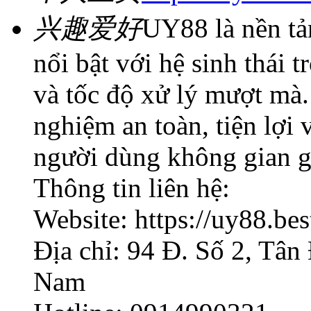
兴趣爱好
UY88 là nền tản
nổi bật với hệ sinh thái t
và tốc độ xử lý mượt mà
nghiệm an toàn, tiện lợi
người dùng không gian giả
Thông tin liên hệ:
Website: https://uy88.bes
Địa chỉ: 94 Đ. Số 2, Tâ
Nam