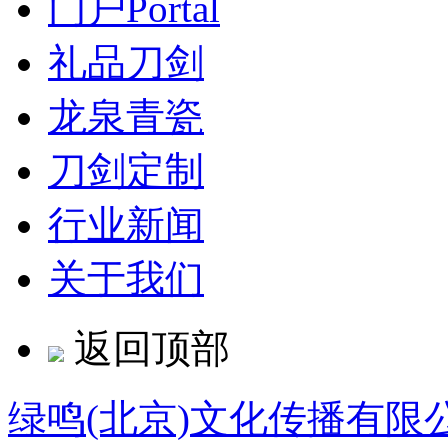
门户
Portal
礼品刀剑
龙泉青瓷
刀剑定制
行业新闻
关于我们
返回顶部
绿鸣(北京)文化传播有限