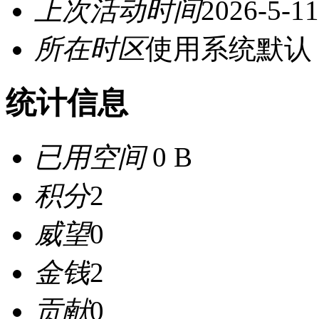
上次活动时间
2026-5-11
所在时区
使用系统默认
统计信息
已用空间
0 B
积分
2
威望
0
金钱
2
贡献
0