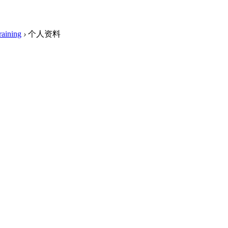
raining
›
个人资料