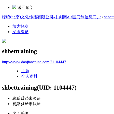
返回顶部
绿鸣(北京)文化传播有限公司-中剑网-中国刀剑信息门户
›
shbett
加为好友
发送消息
shbettraining
http://www.daojianchina.com/?1104447
主题
个人资料
shbettraining
(UID: 1104447)
邮箱状态
未验证
视频认证
未认证
个人签名