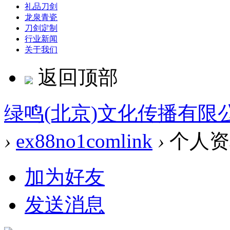
礼品刀剑
龙泉青瓷
刀剑定制
行业新闻
关于我们
返回顶部
绿鸣(北京)文化传播有限
›
ex88no1comlink
›
个人资
加为好友
发送消息