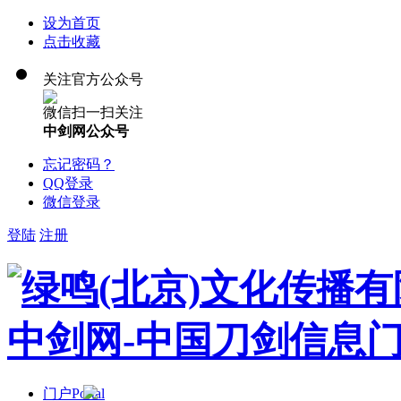
设为首页
点击收藏
关注官方公众号
微信扫一扫关注
中剑网公众号
忘记密码？
QQ登录
微信登录
登陆
注册
门户
Portal