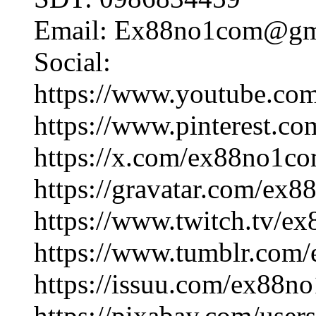
Email: Ex88no1com@gm
Social:
https://www.youtube.c
https://www.pinterest.c
https://x.com/ex88no1co
https://gravatar.com/ex
https://www.twitch.tv/e
https://www.tumblr.com
https://issuu.com/ex88n
https://pixabay.com/use