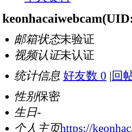
keonhacaiwebcam
(UID
邮箱状态
未验证
视频认证
未认证
统计信息
好友数 0
|
回帖
性别
保密
生日
-
个人主页
https://keonha