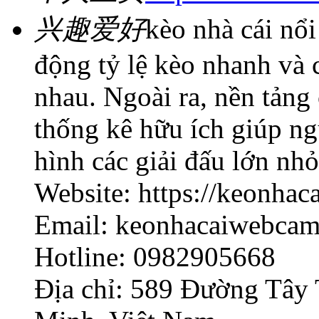
兴趣爱好
kèo nhà cái nổi
động tỷ lệ kèo nhanh và 
nhau. Ngoài ra, nền tảng
thống kê hữu ích giúp n
hình các giải đấu lớn nhỏ 
Website: https://keonhac
Email: keonhacaiwebca
Hotline: 0982905668
Địa chỉ: 589 Đường Tây