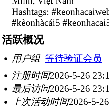
Minh, Việt Nam
Hashtags: #keonhacaiwe
#kèonhàcái5 #keonhacai5
活跃概况
用户组
等待验证会员
注册时间
2026-5-26 23:
最后访问
2026-5-26 23:
上次活动时间
2026-5-26