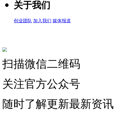
关于我们
创业团队
加入我们
媒体报道
关注微信公众号
扫描微信二维码
关注官方公众号
随时了解更新最新资讯
联系微信客服