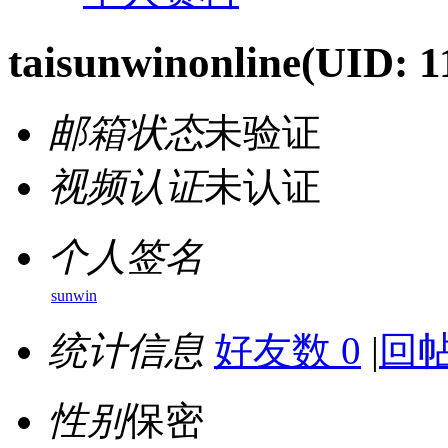
taisunwinonline
(UID: 1
邮箱状态
未验证
视频认证
未认证
个人签名
sunwin
统计信息
好友数 0
|
回帖
性别
保密