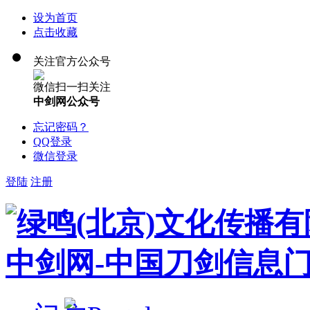
设为首页
点击收藏
关注官方公众号
微信扫一扫关注
中剑网公众号
忘记密码？
QQ登录
微信登录
登陆
注册