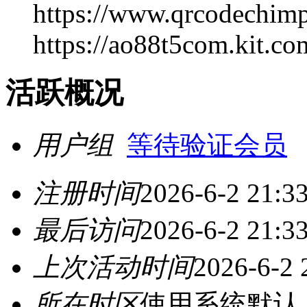
https://www.qrcodechim
https://ao88t5com.kit.co
活跃概况
用户组
等待验证会员
注册时间
2026-6-2 21:3
最后访问
2026-6-2 21:3
上次活动时间
2026-6-2 
所在时区
使用系统默认