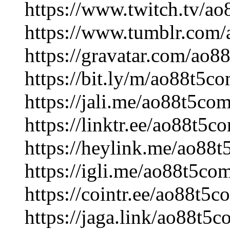
https://www.twitch.tv/a
https://www.tumblr.com
https://gravatar.com/ao8
https://bit.ly/m/ao88t5c
https://jali.me/ao88t5co
https://linktr.ee/ao88t5c
https://heylink.me/ao88t
https://igli.me/ao88t5co
https://cointr.ee/ao88t5c
https://jaga.link/ao88t5