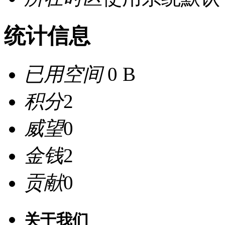
统计信息
已用空间
0 B
积分
2
威望
0
金钱
2
贡献
0
关于我们