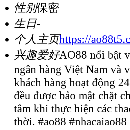
性别
保密
生日
-
个人主页
https://ao88t5.
兴趣爱好
AO88 nổi bật vớ
ngân hàng Việt Nam và ví
khách hàng hoạt động 24
đều được bảo mật chặt ch
tâm khi thực hiện các tha
thời. #ao88 #nhacaiao88