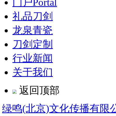
门户
Portal
礼品刀剑
龙泉青瓷
刀剑定制
行业新闻
关于我们
返回顶部
绿鸣(北京)文化传播有限