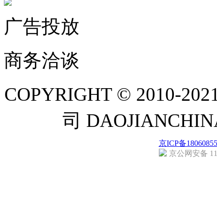
广告投放
商务洽谈
COPYRIGHT © 201
司 DAOJIANCH
京ICP备1806085
京公网安备 110