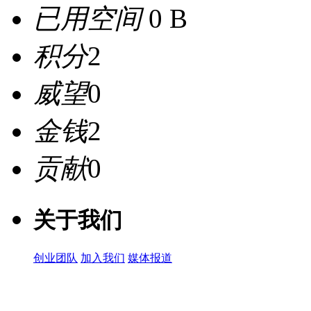
已用空间
0 B
积分
2
威望
0
金钱
2
贡献
0
关于我们
创业团队
加入我们
媒体报道
关注微信公众号