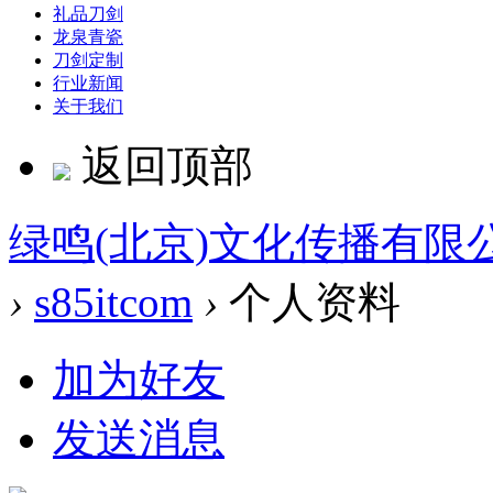
礼品刀剑
龙泉青瓷
刀剑定制
行业新闻
关于我们
返回顶部
绿鸣(北京)文化传播有限
›
s85itcom
›
个人资料
加为好友
发送消息