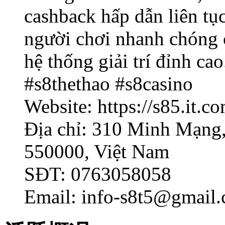
cashback hấp dẫn liên tụ
người chơi nhanh chóng 
hệ thống giải trí đỉnh c
#s8thethao #s8casino
Website: https://s85.it.c
Địa chỉ: 310 Minh Mạng
550000, Việt Nam
SĐT: 0763058058
Email: info-s8t5@gmail