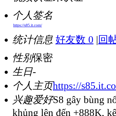
个人签名
https://s85.it.com/
统计信息
好友数 0
|
回帖
性别
保密
生日
-
个人主页
https://s85.it.c
兴趣爱好
S8 gây bùng nổ
khủng lên đến +888K, kết