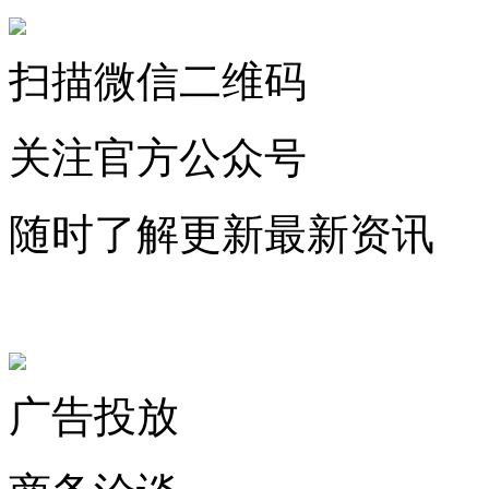
扫描微信二维码
关注官方公众号
随时了解更新最新资讯
联系微信客服
广告投放