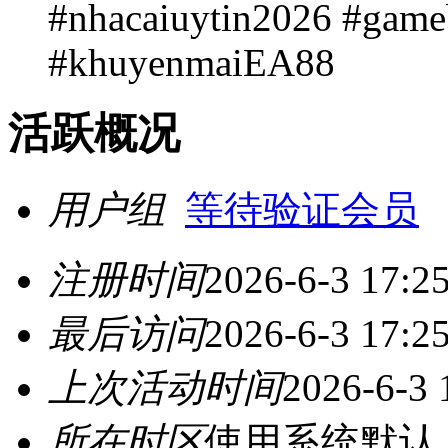
#nhacaiuytin2026 #game
#khuyenmaiEA88
活跃概况
用户组
等待验证会员
注册时间
2026-6-3 17:2
最后访问
2026-6-3 17:2
上次活动时间
2026-6-3 
所在时区
使用系统默认