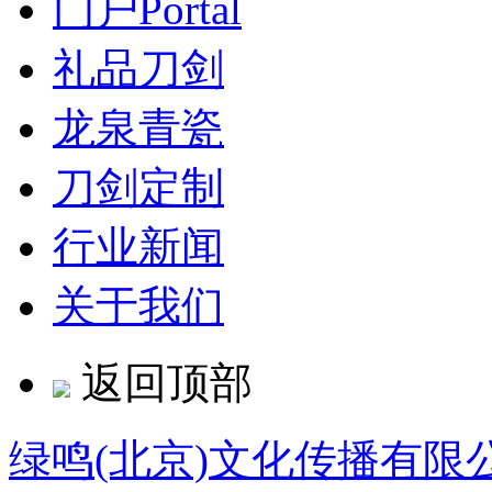
门户
Portal
礼品刀剑
龙泉青瓷
刀剑定制
行业新闻
关于我们
返回顶部
绿鸣(北京)文化传播有限