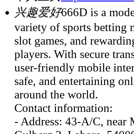
兴趣爱好
666D is a mode
variety of sports betting 
slot games, and rewardin
players. With secure tran
user-friendly mobile int
safe, and entertaining on
around the world.
Contact information:
- Address: 43-A/C, near