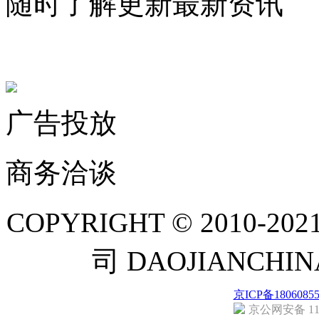
随时了解更新最新资讯
联系微信客服
广告投放
商务洽谈
COPYRIGHT © 201
司 DAOJIANCH
京ICP备1806085
京公网安备 110