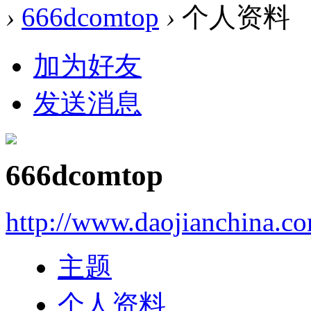
›
666dcomtop
›
个人资料
加为好友
发送消息
666dcomtop
http://www.daojianchina.c
主题
个人资料