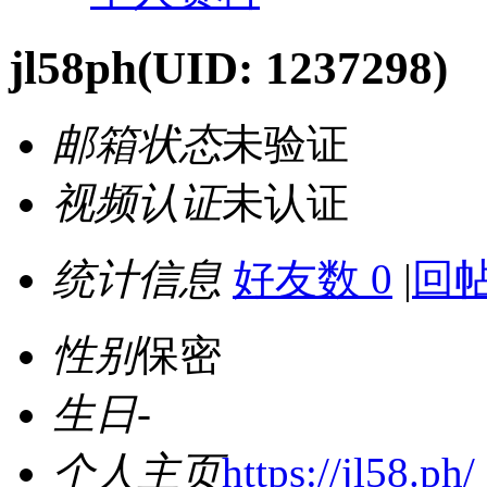
jl58ph
(UID: 1237298)
邮箱状态
未验证
视频认证
未认证
统计信息
好友数 0
|
回帖
性别
保密
生日
-
个人主页
https://jl58.ph/