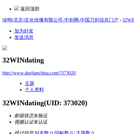
返回顶部
绿鸣(北京)文化传播有限公司-中剑网-中国刀剑信息门户
›
32WI
加为好友
发送消息
32WINdating
http://www.daojianchina.com/?373020
主题
个人资料
32WINdating
(UID: 373020)
邮箱状态
未验证
视频认证
未认证
统计信息
好友数 0
|
回帖数 0
|
主题数 0