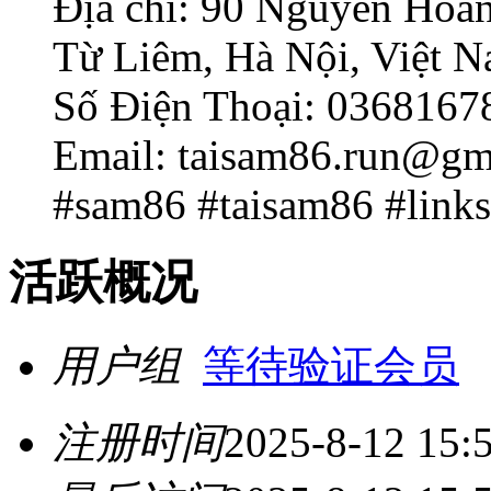
Địa chỉ: 90 Nguyễn Ho
Từ Liêm, Hà Nội, Việt 
Số Điện Thoại: 0368167
Email: taisam86.run@gm
#sam86 #taisam86 #link
活跃概况
用户组
等待验证会员
注册时间
2025-8-12 15: