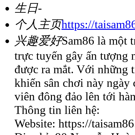
生日
-
个人主页
https://taisam8
兴趣爱好
Sam86 là một t
trực tuyến gây ấn tượng 
được ra mắt. Với những t
khiến sân chơi này ngày 
viên đông đảo lên tới hàn
Thông tin liên hệ:
Website: https://taisam86