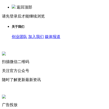
返回顶部
请先登录后才能继续浏览
关于我们
创业团队
加入我们
媒体报道
关注微信公众号
扫描微信二维码
关注官方公众号
随时了解更新最新资讯
联系微信客服
广告投放