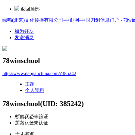
返回顶部
绿鸣(北京)文化传播有限公司-中剑网-中国刀剑信息门户
›
78win
加为好友
发送消息
78winschool
http://www.daojianchina.com/?385242
主题
个人资料
78winschool
(UID: 385242)
邮箱状态
未验证
视频认证
未认证
个人签名