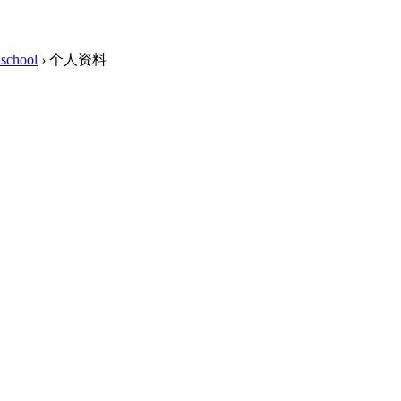
school
›
个人资料