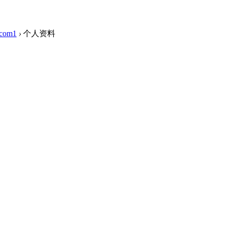
ncom1
›
个人资料