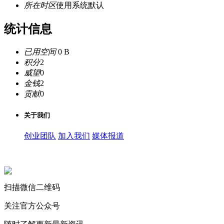
所在时区
使用系统默认
统计信息
已用空间
0 B
积分
2
威望
0
金钱
2
贡献
0
关于我们
创业团队
加入我们
媒体报道
关注微信公众号
扫描微信二维码
关注官方公众号