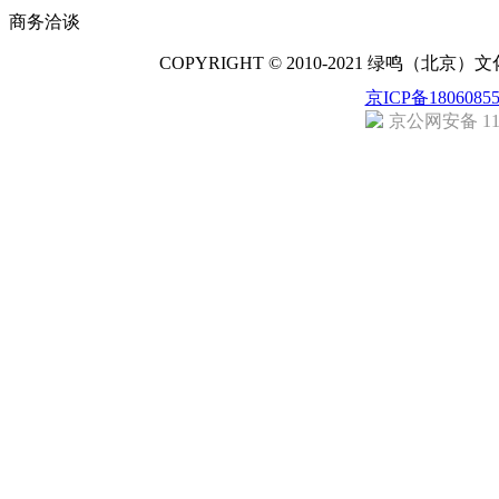
商务洽谈
COPYRIGHT © 2010-2021 绿鸣（北
京ICP备1806085
京公网安备 110