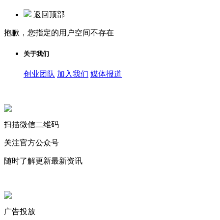
返回顶部
抱歉，您指定的用户空间不存在
关于我们
创业团队
加入我们
媒体报道
关注微信公众号
扫描微信二维码
关注官方公众号
随时了解更新最新资讯
联系微信客服
广告投放