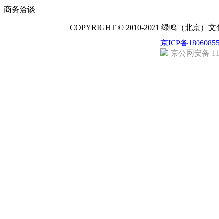
商务洽谈
COPYRIGHT © 2010-2021 绿鸣（北
京ICP备1806085
京公网安备 110