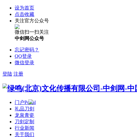
设为首页
点击收藏
关注官方公众号
微信扫一扫关注
中剑网公众号
忘记密码？
QQ登录
微信登录
登陆
注册
门户
Portal
礼品刀剑
龙泉青瓷
刀剑定制
行业新闻
关于我们