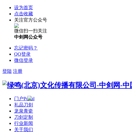
设为首页
点击收藏
关注官方公众号
微信扫一扫关注
中剑网公众号
忘记密码？
QQ登录
微信登录
登陆
注册
门户
Portal
礼品刀剑
龙泉青瓷
刀剑定制
行业新闻
关于我们