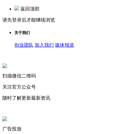
返回顶部
请先登录后才能继续浏览
关于我们
创业团队
加入我们
媒体报道
关注微信公众号
扫描微信二维码
关注官方公众号
随时了解更新最新资讯
联系微信客服
广告投放