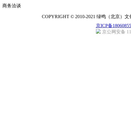
商务洽谈
COPYRIGHT © 2010-2021 绿鸣（北
京ICP备1806085
京公网安备 110