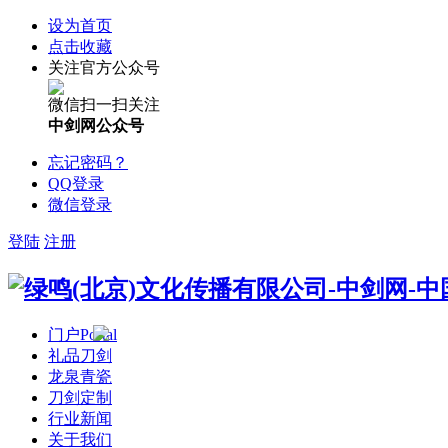
设为首页
点击收藏
关注官方公众号
微信扫一扫关注
中剑网公众号
忘记密码？
QQ登录
微信登录
登陆
注册
门户
Portal
礼品刀剑
龙泉青瓷
刀剑定制
行业新闻
关于我们