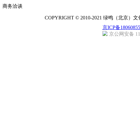
商务洽谈
COPYRIGHT © 2010-2021 绿鸣（北
京ICP备1806085
京公网安备 110