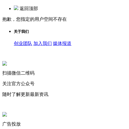
返回顶部
抱歉，您指定的用户空间不存在
关于我们
创业团队
加入我们
媒体报道
关注微信公众号
扫描微信二维码
关注官方公众号
随时了解更新最新资讯
联系微信客服
广告投放