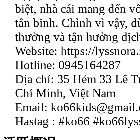
biệt, nhà cái mang đến 
tân binh. Chình vì vậy, 
thưởng và tận hưởng dịc
Website: https://lyssnora
Hotline: 0945164287
Địa chỉ: 35 Hẻm 33 Lê T
Chí Minh, Việt Nam
Email: ko66kids@gmail
Hastag : #ko66 #ko66lys