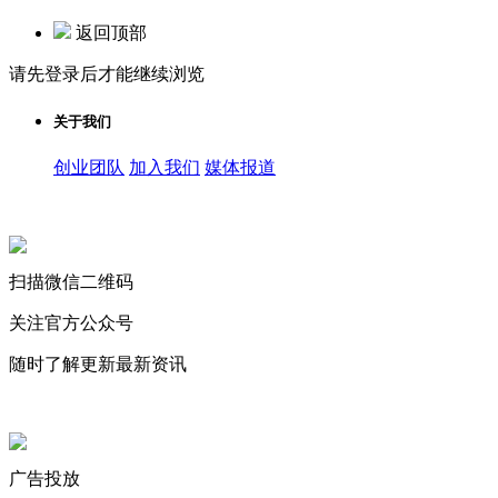
返回顶部
请先登录后才能继续浏览
关于我们
创业团队
加入我们
媒体报道
关注微信公众号
扫描微信二维码
关注官方公众号
随时了解更新最新资讯
联系微信客服
广告投放