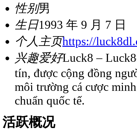
性别
男
生日
1993 年 9 月 7 日
个人主页
https://luck8dl
兴趣爱好
Luck8 – Luck8c
tín, được cộng đồng ngườ
môi trường cá cược minh
chuẩn quốc tế.
活跃概况