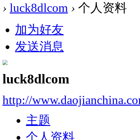
›
luck8dlcom
›
个人资料
加为好友
发送消息
luck8dlcom
http://www.daojianchina.c
主题
个人资料