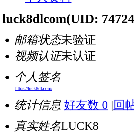
luck8dlcom
(UID: 74724
邮箱状态
未验证
视频认证
未认证
个人签名
https://luck8dl.com/
统计信息
好友数 0
|
回帖
真实姓名
LUCK8