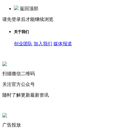
返回顶部
请先登录后才能继续浏览
关于我们
创业团队
加入我们
媒体报道
关注微信公众号
扫描微信二维码
关注官方公众号
随时了解更新最新资讯
联系微信客服
广告投放