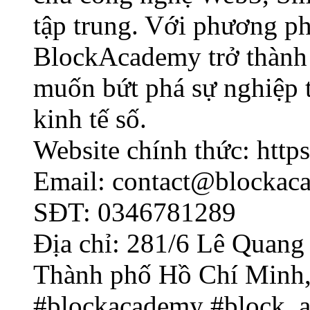
tập trung. Với phương ph
BlockAcademy trở thành 
muốn bứt phá sự nghiệp t
kinh tế số.
Website chính thức: htt
Email: contact@blockac
SĐT: 0346781289
Địa chỉ: 281/6 Lê Quang
Thành phố Hồ Chí Minh,
#blockacademy #block_