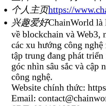
个人主页
https://www.ch
兴趣爱好
ChainWorld là 
về blockchain và Web3, 
các xu hướng công nghệ m
tập trung đang phát tri
góc nhìn sâu sắc và cập 
công nghệ.
Website chính thức: http
Email: contact@chainwo