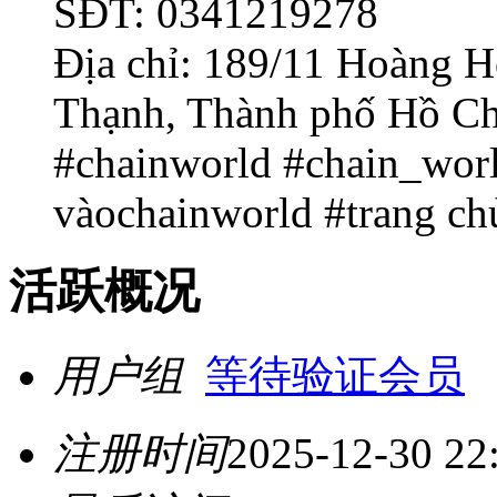
SĐT: 0341219278
Địa chỉ: 189/11 Hoàng 
Thạnh, Thành phố Hồ Ch
#chainworld #chain_worl
vàochainworld #trang ch
活跃概况
用户组
等待验证会员
注册时间
2025-12-30 22