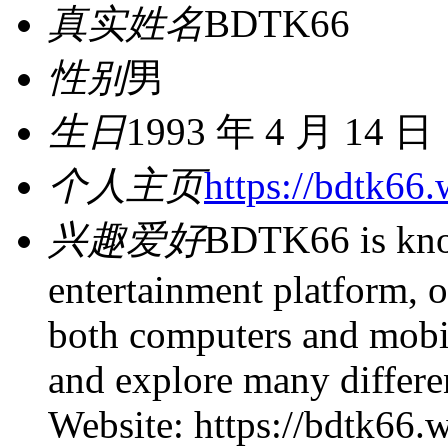
真实姓名
BDTK66
性别
男
生日
1993 年 4 月 14 日
个人主页
https://bdtk66.
兴趣爱好
BDTK66 is kno
entertainment platform, 
both computers and mobil
and explore many differe
Website: https://bdtk66.