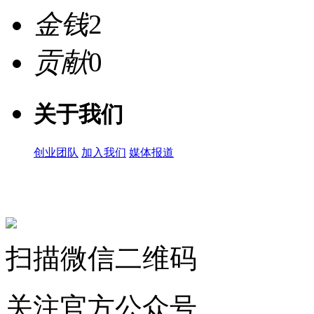
金钱
2
贡献
0
关于我们
创业团队
加入我们
媒体报道
关注微信公众号
扫描微信二维码
关注官方公众号