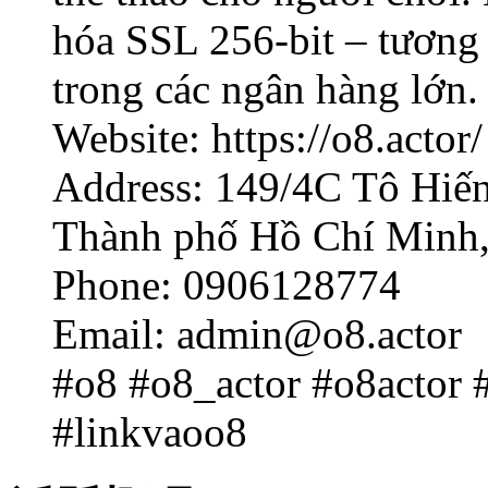
hóa SSL 256-bit – tương
trong các ngân hàng lớn.
Website: https://o8.actor/
Address: 149/4C Tô Hiế
Thành phố Hồ Chí Minh,
Phone: 0906128774
Email: admin@o8.actor
#o8 #o8_actor #o8actor 
#linkvaoo8