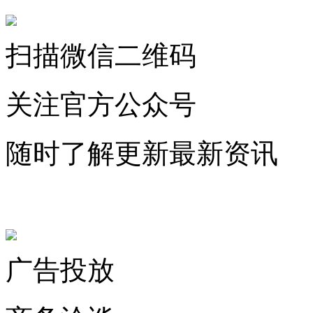
扫描微信二维码
关注官方公众号
随时了解更新最新资讯
联系微信客服
广告投放