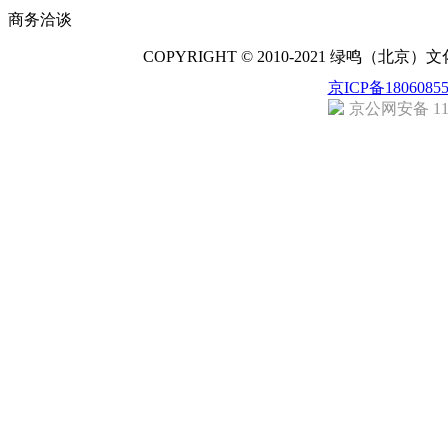
商务洽谈
COPYRIGHT © 2010-2021 绿鸣（北
京ICP备1806085
京公网安备 110