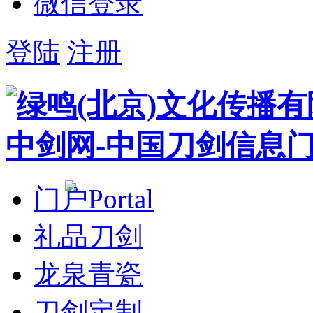
微信登录
登陆
注册
门户
Portal
礼品刀剑
龙泉青瓷
刀剑定制