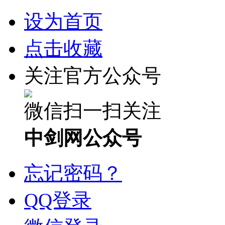
设为首页
点击收藏
关注官方公众号
微信扫一扫关注
中剑网公众号
忘记密码？
QQ登录