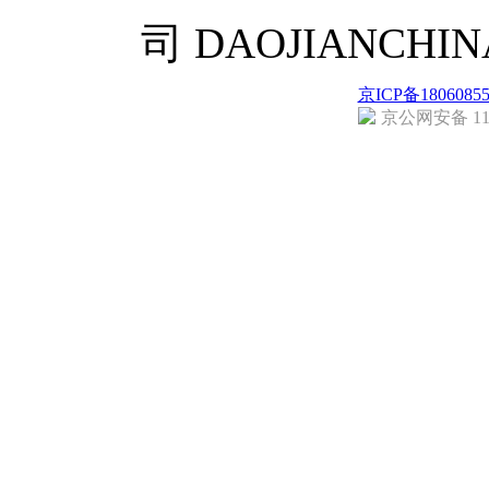
司 DAOJIANCH
京ICP备1806085
京公网安备 110