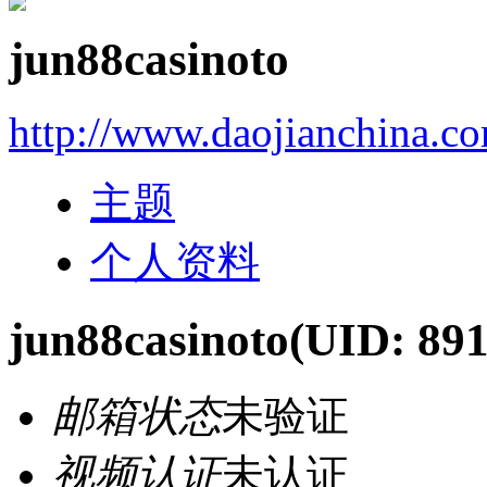
jun88casinoto
http://www.daojianchina.c
主题
个人资料
jun88casinoto
(UID: 89
邮箱状态
未验证
视频认证
未认证