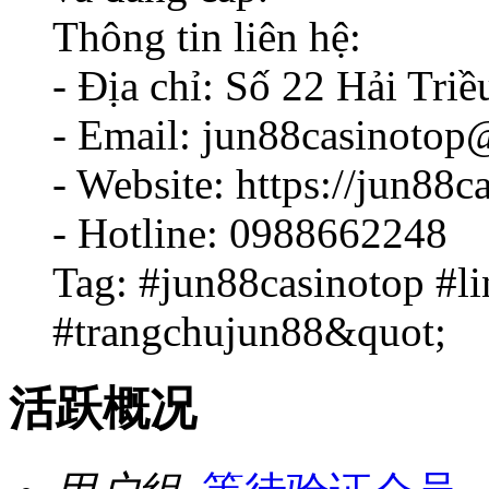
Thông tin liên hệ:
- Địa chỉ: Số 22 Hải Tr
- Email: jun88casinoto
- Website: https://jun88c
- Hotline: 0988662248
Tag: #jun88casinotop #l
#trangchujun88&quot;
活跃概况