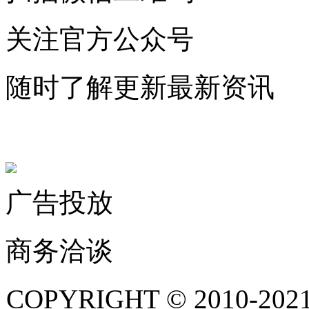
关注官方公众号
随时了解更新最新资讯
联系微信客服
广告投放
商务洽谈
COPYRIGHT © 201