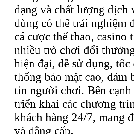
dạng và chất lượng dịch 
dùng có thể trải nghiệm
cá cược thể thao, casino 
nhiều trò chơi đổi thưởn
hiện đại, dễ sử dụng, tốc
thống bảo mật cao, đảm b
tin người chơi. Bên cạnh
triển khai các chương trì
khách hàng 24/7, mang đế
và đẳng cấp.