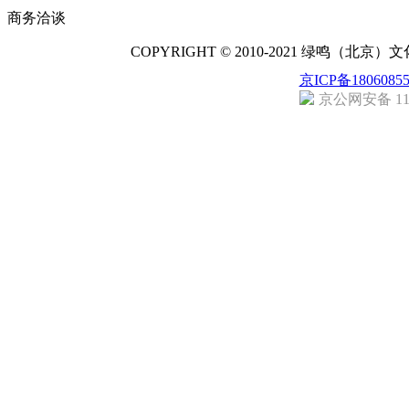
商务洽谈
COPYRIGHT © 2010-2021 绿鸣（北
京ICP备1806085
京公网安备 110