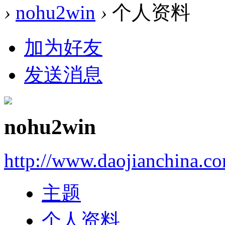
›
nohu2win
›
个人资料
加为好友
发送消息
nohu2win
http://www.daojianchina.c
主题
个人资料