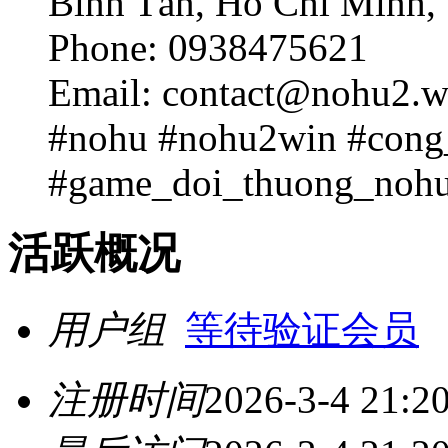
Bình Tân, Hồ Chí Minh,
Phone: 0938475621
Email: contact@nohu2.w
#nohu #nohu2win #con
#game_doi_thuong_noh
活跃概况
用户组
等待验证会员
注册时间
2026-3-4 21:2