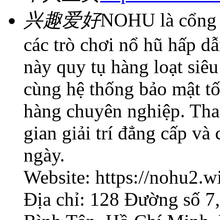
兴趣爱好
NOHU là cổng 
các trò chơi nổ hũ hấp dẫ
này quy tụ hàng loạt siêu
cùng hệ thống bảo mật tố
hàng chuyên nghiệp. Tha
gian giải trí đẳng cấp và
ngày.
Website: https://nohu2.w
Địa chỉ: 128 Đường số 7