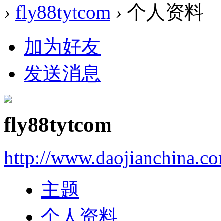
›
fly88tytcom
›
个人资料
加为好友
发送消息
fly88tytcom
http://www.daojianchina.c
主题
个人资料