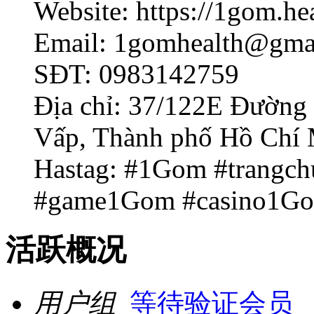
Website: https://1gom.hea
Email: 1gomhealth@gma
SĐT: 0983142759
Địa chỉ: 37/122E Đường
Vấp, Thành phố Hồ Chí 
Hastag: #1Gom #trangc
#game1Gom #casino1Go
活跃概况
用户组
等待验证会员