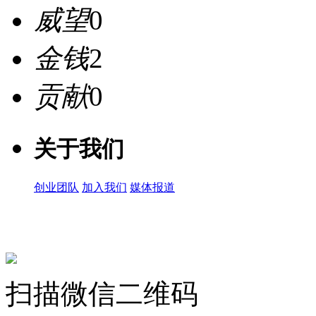
威望
0
金钱
2
贡献
0
关于我们
创业团队
加入我们
媒体报道
关注微信公众号
扫描微信二维码