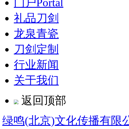
门户
Portal
礼品刀剑
龙泉青瓷
刀剑定制
行业新闻
关于我们
返回顶部
绿鸣(北京)文化传播有限