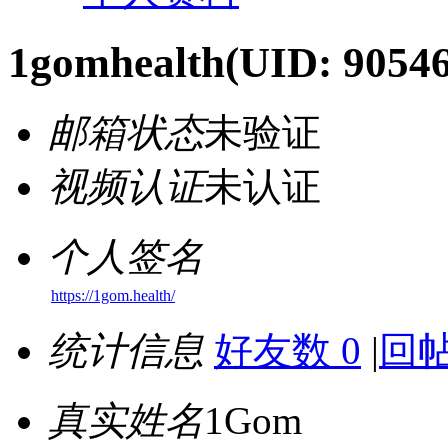
1gomhealth
(UID: 9054
邮箱状态
未验证
视频认证
未认证
个人签名
https://1gom.health/
统计信息
好友数 0
|
回帖
真实姓名
1Gom